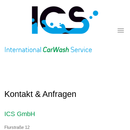
Skip
to
main
content
Togg
navi
Kontakt & Anfragen
ICS GmbH
Flurstraße 12