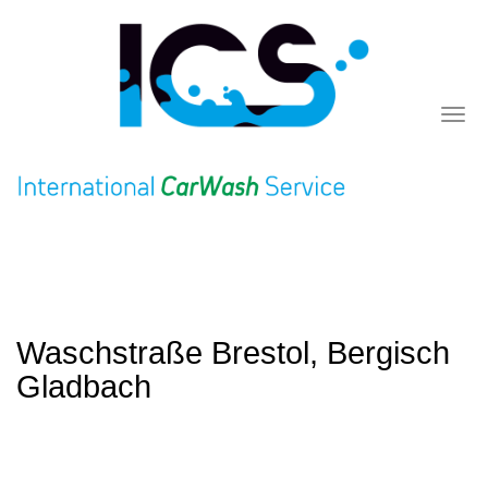
Skip
to
main
content
Togg
navi
Waschstraße Brestol, Bergisch
Gladbach