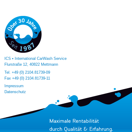
ICS • International CarWash Service
Flurstraße 12, 40822 Mettmann
Tel.
+49 (0) 2104.81739-09
Fax
+49 (0) 2104.81739-11
Impressum
Datenschutz